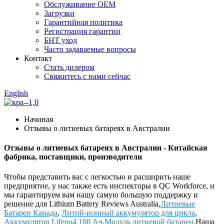
Обслуживание OEM
Загрузки
Гарантийная политика
Регистрация гарантии
БНТ уход
Часто задаваемые вопросы
Контакт
Стать дилером
Свяжитесь с нами сейчас
English
Начиная
Отзывы о литиевых батареях в Австралии
Отзывы о литиевых батареях в Австралии - Китайская
фабрика, поставщики, производители
Чтобы представить вас с легкостью и расширить наше
предприятие, у нас также есть инспекторы в QC Workforce, и
мы гарантируем вам нашу самую большую поддержку и
решение для Lithium Battery Reviews Australia,
Литиевые
Батареи Канада
,
Литий-ионный аккумулятор для цикла
,
Аккумулятор Lifepo4 100 Ач
,
Модуль литиевой батареи
.Наша