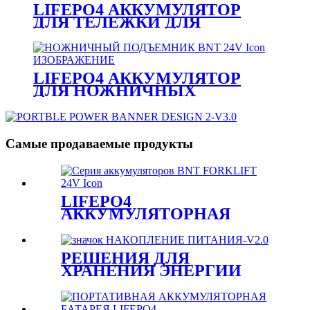
LIFEPO4 АККУМУЛЯТОР
ДЛЯ ТЕЛЕЖКИ ДЛЯ
ГОЛЬФА, СЕРИЯ 48 В
LIFEPO4 АККУМУЛЯТОР
ДЛЯ НОЖНИЧНЫХ
ПОДЪЕМНИКОВ СЕРИИ 24 В
Самые продаваемые продукты
LIFEPO4
АККУМУЛЯТОРНАЯ
БАТАРЕЯ ДЛЯ
ВИЛОЧНЫХ
ПОГРУЗЧИКОВ СЕРИИ 24
РЕШЕНИЯ ДЛЯ
В
ХРАНЕНИЯ ЭНЕРГИИ