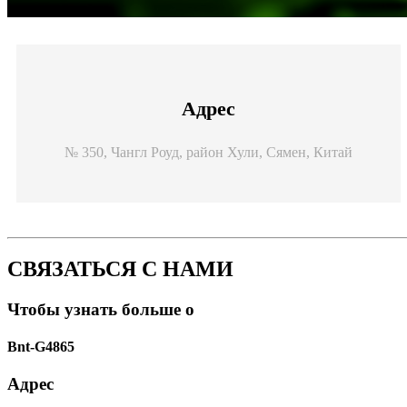
Адрес
№ 350, Чангл Роуд, район Хули, Сямен, Китай
СВЯЗАТЬСЯ С НАМИ
Чтобы узнать больше о
Bnt-G4865
Адрес