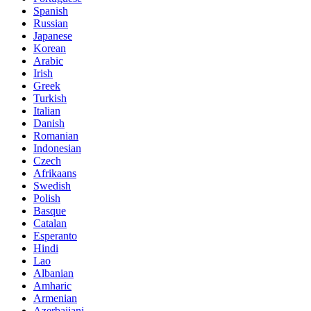
Spanish
Russian
Japanese
Korean
Arabic
Irish
Greek
Turkish
Italian
Danish
Romanian
Indonesian
Czech
Afrikaans
Swedish
Polish
Basque
Catalan
Esperanto
Hindi
Lao
Albanian
Amharic
Armenian
Azerbaijani