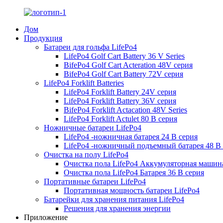
Дом
Продукция
Батареи для гольфа LifePo4
LifePo4 Golf Cart Battery 36 V Series
BifePo4 Golf Cart Acteration 48V серия
BifePo4 Golf Cart Battery 72V серия
LifePo4 Forklift Batteries
LifePo4 Forklift Battery 24V серия
LifePo4 Forklift Battery 36V серия
BifePo4 Forklift Actacation 48V Series
LifePo4 Forklift Actulet 80 В серия
Ножничные батареи LifePo4
LifePo4 -ножничная батарея 24 В серия
LifePo4 -ножничный подъемный батарея 48 В 
Очистка на полу LifePo4
Очистка пола LifePo4 Аккумуляторная машина
Очистка пола LifePo4 Батарея 36 В серия
Портативные батареи LifePo4
Портативная мощность батареи LifePo4
Батарейки для хранения питания LifePo4
Решения для хранения энергии
Приложение