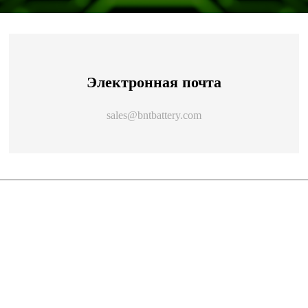
Электронная почта
sales@bntbattery.com