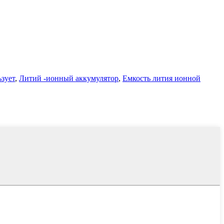
ьзует
,
Литий -ионный аккумулятор
,
Емкость лития ионной