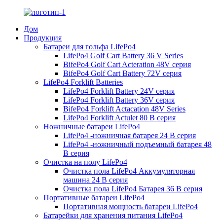
Дом
Продукция
Батареи для гольфа LifePo4
LifePo4 Golf Cart Battery 36 V Series
BifePo4 Golf Cart Acteration 48V серия
BifePo4 Golf Cart Battery 72V серия
LifePo4 Forklift Batteries
LifePo4 Forklift Battery 24V серия
LifePo4 Forklift Battery 36V серия
BifePo4 Forklift Actacation 48V Series
LifePo4 Forklift Actulet 80 В серия
Ножничные батареи LifePo4
LifePo4 -ножничная батарея 24 В серия
LifePo4 -ножничный подъемный батарея 48
В серия
Очистка на полу LifePo4
Очистка пола LifePo4 Аккумуляторная
машина 24 В серия
Очистка пола LifePo4 Батарея 36 В серия
Портативные батареи LifePo4
Портативная мощность батареи LifePo4
Батарейки для хранения питания LifePo4