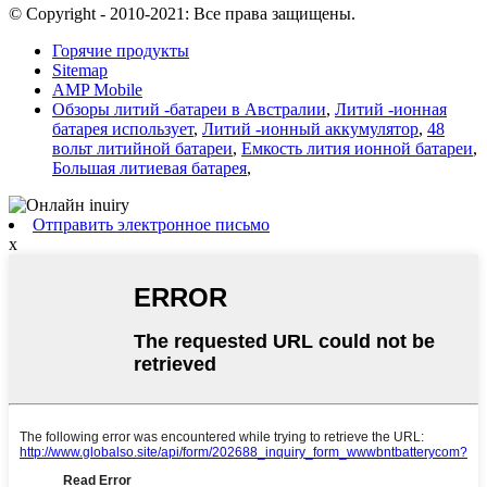
© Copyright - 2010-2021: Все права защищены.
Горячие продукты
Sitemap
AMP Mobile
Обзоры литий -батареи в Австралии
,
Литий -ионная
батарея использует
,
Литий -ионный аккумулятор
,
48
вольт литийной батареи
,
Емкость лития ионной батареи
,
Большая литиевая батарея
,
Отправить электронное письмо
x