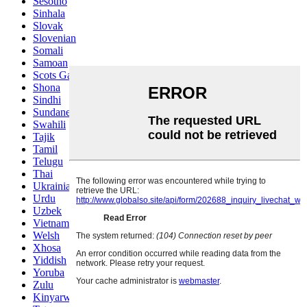
Sesotho
Sinhala
Slovak
Slovenian
Somali
Samoan
Scots Gaelic
Shona
Sindhi
Sundanese
Swahili
Tajik
Tamil
Telugu
Thai
Ukrainian
Urdu
Uzbek
Vietnamese
Welsh
Xhosa
Yiddish
Yoruba
Zulu
Kinyarwanda