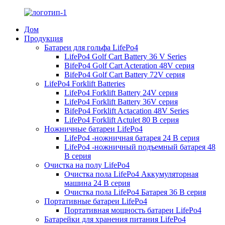
Дом
Продукция
Батареи для гольфа LifePo4
LifePo4 Golf Cart Battery 36 V Series
BifePo4 Golf Cart Acteration 48V серия
BifePo4 Golf Cart Battery 72V серия
LifePo4 Forklift Batteries
LifePo4 Forklift Battery 24V серия
LifePo4 Forklift Battery 36V серия
BifePo4 Forklift Actacation 48V Series
LifePo4 Forklift Actulet 80 В серия
Ножничные батареи LifePo4
LifePo4 -ножничная батарея 24 В серия
LifePo4 -ножничный подъемный батарея 48
В серия
Очистка на полу LifePo4
Очистка пола LifePo4 Аккумуляторная
машина 24 В серия
Очистка пола LifePo4 Батарея 36 В серия
Портативные батареи LifePo4
Портативная мощность батареи LifePo4
Батарейки для хранения питания LifePo4