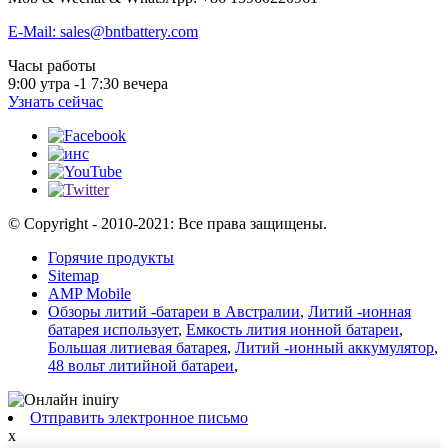
E-Mail: sales@bntbattery.com
Часы работы
9:00 утра -1 7:30 вечера
Узнать сейчас
© Copyright - 2010-2021: Все права защищены.
Горячие продукты
Sitemap
AMP Mobile
Обзоры литий -батареи в Австралии
,
Литий -ионная
батарея использует
,
Емкость лития ионной батареи
,
Большая литиевая батарея
,
Литий -ионный аккумулятор
,
48 вольт литийной батареи
,
Отправить электронное письмо
x